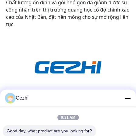
Chất lượng ổn định và gói nhỏ gọn đã giành được sự
công nhận trên thị trường quang học có độ chính xác
cao của Nhật Bản, đặt nền móng cho sự mở rộng liên
tục.
Truyền thông xã hội
Gezhi
9:31 AM
Liên lạc nhanh
Điện thoại
Good day, what product are you looking for?