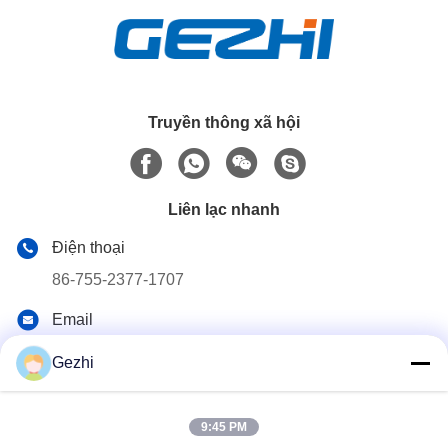
Truyền thông xã hội
Liên lạc nhanh
Điện thoại
86-755-2377-1707
Email
sales@gezhi.net
Gezhi
Địa chỉ
504, A Bld., YiQuan Industry Park, FuQian Road No.434,
FuCheng Street, Thâm Quyến, Trung Quốc 518110
9:45 PM