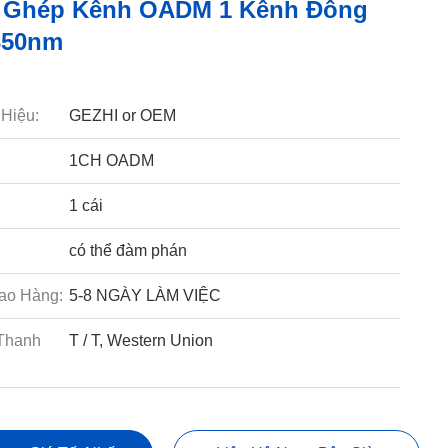
 Ghép Kênh OADM 1 Kênh Đông
350nm
Hiệu:
GEZHI or OEM
1CH OADM
1 cái
có thể đàm phán
ao Hàng:
5-8 NGÀY LÀM VIỆC
Thanh
T / T, Western Union