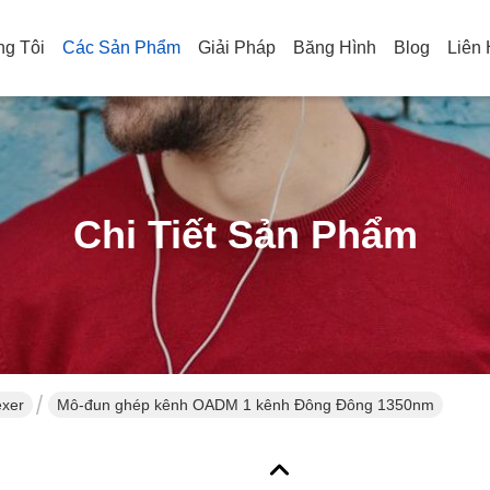
g Tôi
Các Sản Phẩm
Giải Pháp
Băng Hình
Blog
Liên
Chi Tiết Sản Phẩm
exer
Mô-đun ghép kênh OADM 1 kênh Đông Đông 1350nm