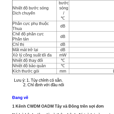
bước
Nhiệt độ bước sóng
sóng
Dịch chuyển
/
℃
Phân cực phụ thuộc
dB
Thua
Chế độ phân cực
dB
Phân tán
Chỉ thị
dB
Mất mát trở lại
dB
Xử lý công suất tối đa
mW
Nhiệt độ thay đổi
℃
Nhiệt độ bảo quản
℃
Kích thước gói
mm
Lưu ý: 1. Tùy chỉnh có sẵn.
2. Chỉ định với đầu nối
Đang vẽ
1 Kênh CWDM OADM Tây và Đông trên sợi đơn