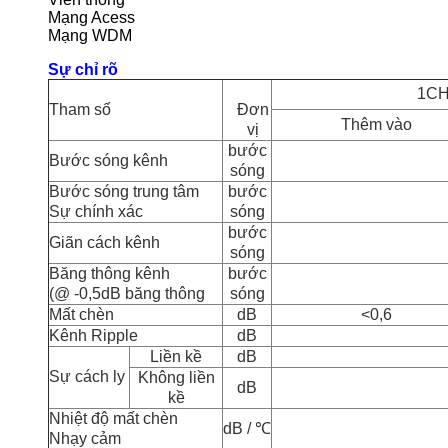
Mạng Acess
Mạng WDM
Sự chỉ rõ
1C
Tham số
Đơn
Thêm vào
vị
bước
Bước sóng kênh
sóng
Bước sóng trung tâm
bước
Sự chính xác
sóng
bước
Giãn cách kênh
sóng
Băng thông kênh
bước
(@ -0,5dB băng thông
sóng
Mất chèn
dB
<
0,6
Kênh Ripple
dB
Liền kề
dB
Sự cách ly
Không liền
dB
kề
Nhiệt độ mất chèn
dB / ℃
Nhạy cảm