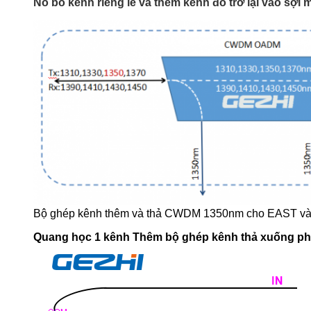
Nó bỏ kênh riêng lẻ và thêm kênh đó trở lại vào sợi 
Bộ ghép kênh thêm và thả CWDM 1350nm cho EAST và TÂ
Quang học 1 kênh Thêm bộ ghép kênh thả xuống phí