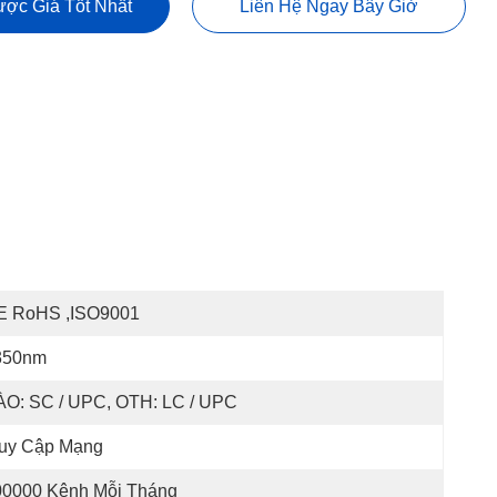
ợc Giá Tốt Nhất
Liên Hệ Ngay Bây Giờ
E RoHS ,ISO9001
350nm
ÀO: SC / UPC, OTH: LC / UPC
ruy Cập Mạng
00000 Kênh Mỗi Tháng