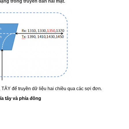
mạng trong truyền dẫn hai mặt.
Y để truyền dữ liệu hai chiều qua các sợi đơn.
a tây và phía đông