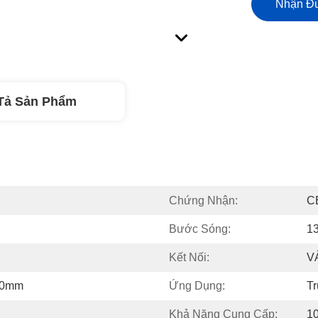
Nhận Đư
Tả Sản Phẩm
Chứng Nhận:
C
Bước Sóng:
1
Kết Nối:
V
10mm
Ứng Dụng:
T
Khả Năng Cung Cấp:
1