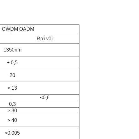
H CWDM OADM
Rơi vãi
1350nm
± 0,5
20
> 13
<
0,6
0,3
> 30
> 40
<0,005