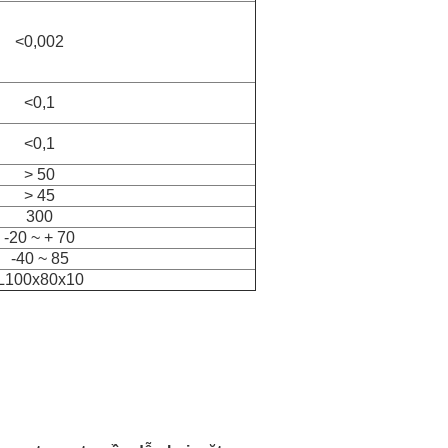
<0,002
<0,1
<0,1
> 50
> 45
300
-20 ~ + 70
-40 ~ 85
L100x80x10