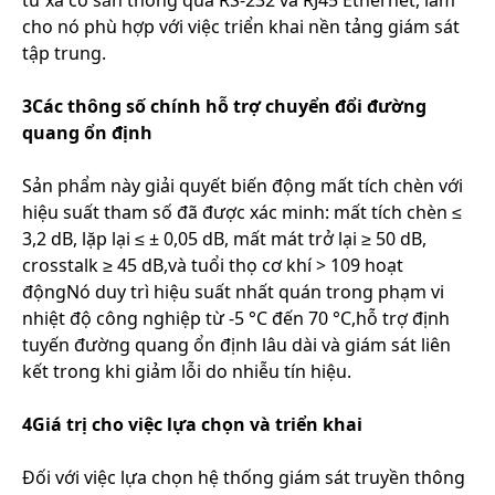
từ xa có sẵn thông qua RS-232 và RJ45 Ethernet, làm
cho nó phù hợp với việc triển khai nền tảng giám sát
tập trung.
3Các thông số chính hỗ trợ chuyển đổi đường
quang ổn định
Sản phẩm này giải quyết biến động mất tích chèn với
hiệu suất tham số đã được xác minh: mất tích chèn ≤
3,2 dB, lặp lại ≤ ± 0,05 dB, mất mát trở lại ≥ 50 dB,
crosstalk ≥ 45 dB,và tuổi thọ cơ khí > 109 hoạt
độngNó duy trì hiệu suất nhất quán trong phạm vi
nhiệt độ công nghiệp từ -5 °C đến 70 °C,hỗ trợ định
tuyến đường quang ổn định lâu dài và giám sát liên
kết trong khi giảm lỗi do nhiễu tín hiệu.
4Giá trị cho việc lựa chọn và triển khai
Đối với việc lựa chọn hệ thống giám sát truyền thông