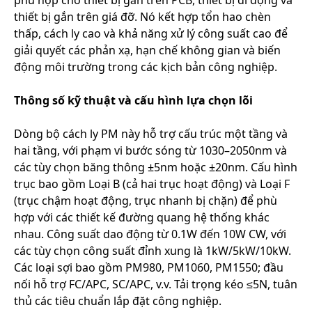
phù hợp cho thiết bị gắn trên PCB, thiết bị di động và
thiết bị gắn trên giá đỡ. Nó kết hợp tổn hao chèn
thấp, cách ly cao và khả năng xử lý công suất cao để
giải quyết các phản xạ, hạn chế không gian và biến
động môi trường trong các kịch bản công nghiệp.
Thông số kỹ thuật và cấu hình lựa chọn lõi
Dòng bộ cách ly PM này hỗ trợ cấu trúc một tầng và
hai tầng, với phạm vi bước sóng từ 1030–2050nm và
các tùy chọn băng thông ±5nm hoặc ±20nm. Cấu hình
trục bao gồm Loại B (cả hai trục hoạt động) và Loại F
(trục chậm hoạt động, trục nhanh bị chặn) để phù
hợp với các thiết kế đường quang hệ thống khác
nhau. Công suất dao động từ 0.1W đến 10W CW, với
các tùy chọn công suất đỉnh xung là 1kW/5kW/10kW.
Các loại sợi bao gồm PM980, PM1060, PM1550; đầu
nối hỗ trợ FC/APC, SC/APC, v.v. Tải trọng kéo ≤5N, tuân
thủ các tiêu chuẩn lắp đặt công nghiệp.