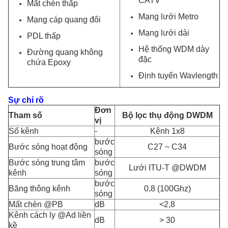
CATV
Mất chèn thấp
Mạng lưới Metro
Mạng cáp quang đôi
Mạng lưới dài
PDL thấp
Hệ thống WDM dày
Đường quang không
đặc
chứa Epoxy
Định tuyến Wavlength
Sự chỉ rõ
Đơn
Tham số
Bộ lọc thụ động DWDM
vị
Số kênh
-
Kênh 1x8
bước
Bước sóng hoạt động
C27 ~ C34
sóng
Bước sóng trung tâm
bước
Lưới ITU-T @DWDM
kênh
sóng
bước
Băng thông kênh
0,8 (100Ghz)
sóng
Mất chèn @PB
dB
<2,8
Kênh cách ly @Ad liền
dB
> 30
kề