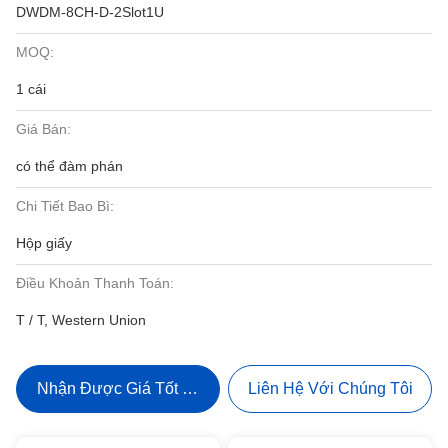
DWDM-8CH-D-2Slot1U
MOQ:
1 cái
Giá Bán:
có thể đàm phán
Chi Tiết Bao Bì:
Hộp giấy
Điều Khoản Thanh Toán:
T / T, Western Union
Nhận Được Giá Tốt Nhất
Liên Hệ Với Chúng Tôi