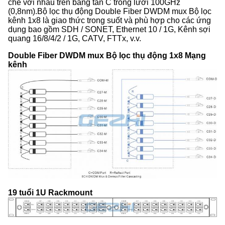
chẽ với nhau trên băng tần C trong lưới 100GHz
(0,8nm).Bộ lọc thụ động Double Fiber DWDM mux Bộ lọc
kênh 1x8 là giao thức trong suốt và phù hợp cho các ứng
dụng bao gồm SDH / SONET, Ethernet 10 / 1G, Kênh sợi
quang 16/8/4/2 / 1G, CATV, FTTx, v.v.
Double Fiber DWDM mux Bộ lọc thụ động 1x8 Mạng
kênh
19 tuổi 1U Rackmount