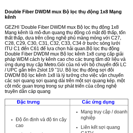
Double Fiber DWDM mux Bộ lọc thụ động 1x8 Mạng
kênh
GEZHI 'Double Fiber DWDM mux Bộ lọc thụ động 1x8
Mạng kênh là mô-đun quang thụ động có mật độ thấp, tổn
thất thấp, dựa trên công nghệ phủ màng mỏng với C27,
C28, C29, C30, C31, C32, C33, C34 ở bước sóng lưới
ITU C1 đến C61 để lựa chọn hải quan.Bộ lọc thụ động
Double Fiber DWDM mux Bộ lọc kênh 1x8 cung cấp giải
pháp WDM cách ly kênh cao cho các trung tâm dữ liệu và
ứng dụng truy cập Metro.Gói của nó với bộ chuyển đổi LC
/ UPC gắn trên 2slot 19 "1U. Bộ lọc thụ động sợi đôi
DWDM Bộ lọc kênh 1x8 là lý tưởng cho việc vận chuyển
các sợi quang sợi quang dài trên một sợi quang kép. một
cột mốc quan trọng trong sự phát triển của công nghệ
truyền dẫn cáp quang
Đặc trưng
Các ứng dụng
Mạng truy cập / doanh
nghiệp
Độ ổn định và độ tin cậy
cao
Liên kết sợi quang