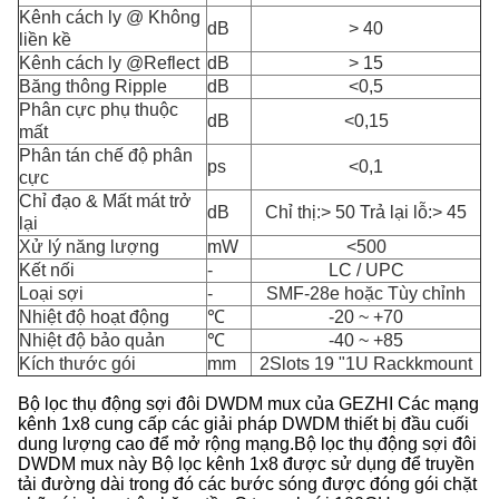
Kênh cách ly @ Không
dB
> 40
liền kề
Kênh cách ly @Reflect
dB
> 15
Băng thông Ripple
dB
<0,5
Phân cực phụ thuộc
dB
<0,15
mất
Phân tán chế độ phân
ps
<0,1
cực
Chỉ đạo & Mất mát trở
dB
Chỉ thị:> 50 Trả lại lỗ:> 45
lại
Xử lý năng lượng
mW
<500
Kết nối
-
LC / UPC
Loại sợi
-
SMF-28e hoặc Tùy chỉnh
Nhiệt độ hoạt động
℃
-20 ~ +70
Nhiệt độ bảo quản
℃
-40 ~ +85
Kích thước gói
mm
2Slots 19 "1U Rackkmount
Bộ lọc thụ động sợi đôi DWDM mux của GEZHI Các mạng
kênh 1x8 cung cấp các giải pháp DWDM thiết bị đầu cuối
dung lượng cao để mở rộng mạng.Bộ lọc thụ động sợi đôi
DWDM mux này Bộ lọc kênh 1x8 được sử dụng để truyền
tải đường dài trong đó các bước sóng được đóng gói chặt