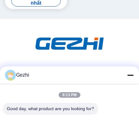
nhất
Truyền thông xã hội
Gezhi
8:13 PM
Liên lạc nhanh
Điện thoại
Good day, what product are you looking for?
86-755-2377-1707
Email