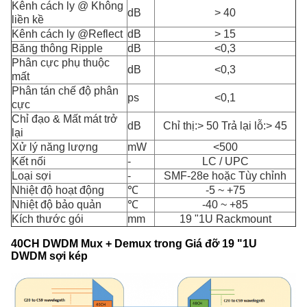
Kênh cách ly @ Không
dB
> 40
liền kề
Kênh cách ly @Reflect
dB
> 15
Băng thông Ripple
dB
<0,3
Phân cực phụ thuộc
dB
<0,3
mất
Phân tán chế độ phân
ps
<0,1
cực
Chỉ đạo & Mất mát trở
dB
Chỉ thị:> 50 Trả lại lỗ:> 45
lại
Xử lý năng lượng
mW
<500
Kết nối
-
LC / UPC
Loại sợi
-
SMF-28e hoặc Tùy chỉnh
Nhiệt độ hoạt động
℃
-5 ~ +75
Nhiệt độ bảo quản
℃
-40 ~ +85
Kích thước gói
mm
19 "1U Rackmount
40CH DWDM Mux + Demux trong Giá đỡ 19 "1U
DWDM sợi kép