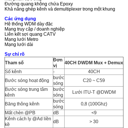
Đường quang không chứa Epoxy
Khả năng ghép kênh và demultiplexer trong một khung
Các ứng dụng
Hệ thống WDM dày đặc
Mạng truy cập / doanh nghiệp
Liên kết sợi quang CATV
Mạng lưới Metro
Mạng lưới dài
Sự chỉ rõ
Đơn
Tham số
40CH DWDM Mux + Demux
vị
Số kênh
-
40CH
bước
Bước sóng hoạt động
C20 ~ C59
sóng
Bước sóng trung tâm
bước
Lưới ITU-T @DWDM
kênh
sóng
bước
Băng thông kênh
0,8 (100Ghz)
sóng
Mất chèn @PB
dB
<9
Kênh cách ly @Ad liền
dB
> 30
kề