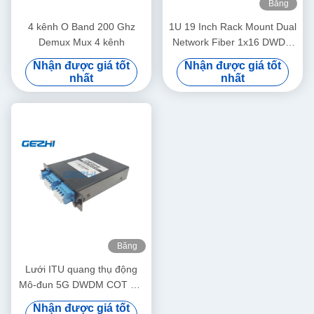
Băng
hình
4 kênh O Band 200 Ghz
1U 19 Inch Rack Mount Dual
Demux Mux 4 kênh
Network Fiber 1x16 DWDM
Mux Demux
Nhận được giá tốt
Nhận được giá tốt
nhất
nhất
Băng
hình
Lưới ITU quang thụ động
Mô-đun 5G DWDM COT RT
LGX
Nhận được giá tốt