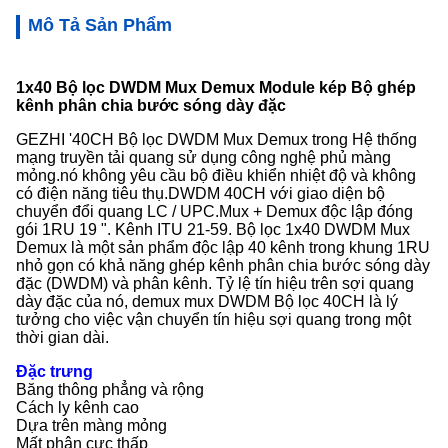
Mô Tả Sản Phẩm
1x40 Bộ lọc DWDM Mux Demux Module kép Bộ ghép
kênh phân chia bước sóng dày đặc
GEZHI '40CH Bộ lọc DWDM Mux Demux trong Hệ thống
mạng truyền tải quang sử dụng công nghệ phủ màng
mỏng.nó không yêu cầu bộ điều khiển nhiệt độ và không
có điện năng tiêu thụ.DWDM 40CH với giao diện bộ
chuyển đổi quang LC / UPC.Mux + Demux độc lập đóng
gói 1RU 19 ". Kênh ITU 21-59. Bộ lọc 1x40 DWDM Mux
Demux là một sản phẩm độc lập 40 kênh trong khung 1RU
nhỏ gọn có khả năng ghép kênh phân chia bước sóng dày
đặc (DWDM) và phân kênh. Tỷ lệ tín hiệu trên sợi quang
dày đặc của nó, demux mux DWDM Bộ lọc 40CH là lý
tưởng cho việc vận chuyển tín hiệu sợi quang trong một
thời gian dài.
Đặc trưng
Băng thông phẳng và rộng
Cách ly kênh cao
Dựa trên màng mỏng
Mất phân cực thấp