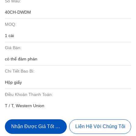
Số Mẫu:
40CH-DWDM
MOQ:
1 cái
Giá Bán:
có thể đàm phán
Chi Tiết Bao Bì:
Hộp giấy
Điều Khoản Thanh Toán:
T / T, Western Union
Nhận Được Giá Tốt Nhất
Liên Hệ Với Chúng Tôi