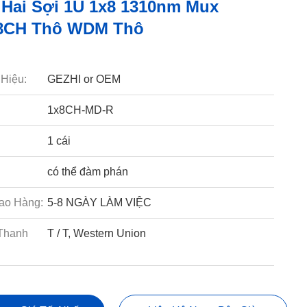
Hai Sợi 1U 1x8 1310nm Mux
8CH Thô WDM Thô
Hiệu:
GEZHI or OEM
1x8CH-MD-R
1 cái
có thể đàm phán
ao Hàng:
5-8 NGÀY LÀM VIỆC
Thanh
T / T, Western Union