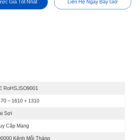
ợc Giá Tốt Nhất
Liên Hệ Ngay Bây Giờ
E RoHS,ISO9001
70 ~ 1610 + 1310
i Sợi
ruy Cập Mạng
00000 Kênh Mỗi Tháng