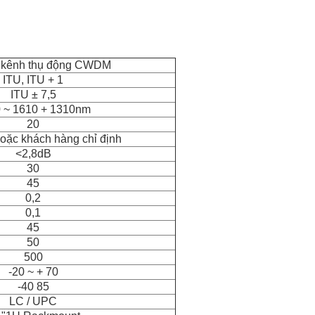
 kênh thụ động CWDM
ITU, ITU + 1
ITU ± 7,5
 ~ 1610 + 1310nm
20
ặc khách hàng chỉ định
<2,8dB
30
45
0,2
0,1
45
50
500
-20 ~ + 70
-40 85
LC / UPC