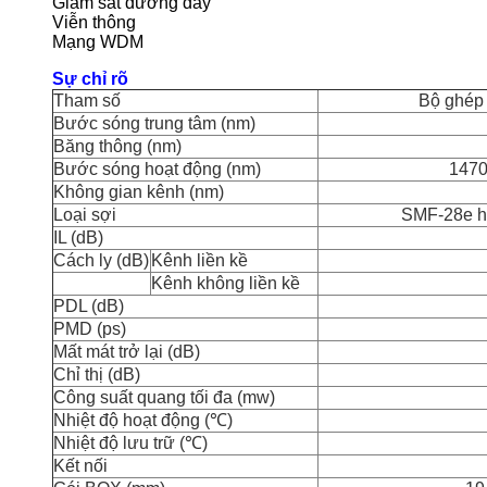
Giám sát đường dây
Viễn thông
Mạng WDM
Sự chỉ rõ
Tham số
Bộ ghép
Bước sóng trung tâm (nm)
Băng thông (nm)
Bước sóng hoạt động (nm)
1470
Không gian kênh (nm)
Loại sợi
SMF-28e ho
IL (dB)
Cách ly (dB)
Kênh liền kề
Kênh không liền kề
PDL (dB)
PMD (ps)
Mất mát trở lại (dB)
Chỉ thị (dB)
Công suất quang tối đa (mw)
Nhiệt độ hoạt động (℃)
Nhiệt độ lưu trữ (℃)
Kết nối