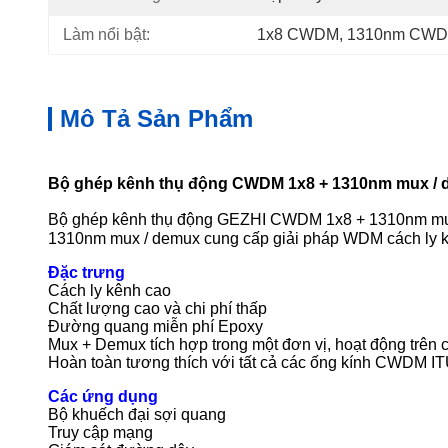
Làm nổi bật:
1x8 CWDM
, 
1310nm CWD
Mô Tả Sản Phẩm
Bộ ghép kênh thụ động CWDM 1x8 + 1310nm mux / 
Bộ ghép kênh thụ động GEZHI CWDM 1x8 + 1310nm mux 
1310nm mux / demux cung cấp giải pháp WDM cách ly kên
Đặc trưng
Cách ly kênh cao
Chất lượng cao và chi phí thấp
Đường quang miễn phí Epoxy
Mux + Demux tích hợp trong một đơn vị, hoạt động trên
Hoàn toàn tương thích với tất cả các ống kính CWDM I
Các ứng dụng
Bộ khuếch đại sợi quang
Truy cập mạng