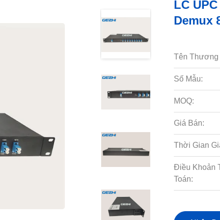
LC UPC 
Demux 
Tên Thương 
Số Mẫu:
MOQ:
Giá Bán:
Thời Gian Gi
Điều Khoản 
Toán: