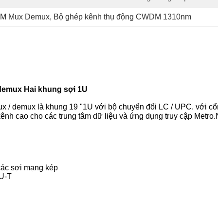
M Mux Demux
, 
Bộ ghép kênh thụ động CWDM 1310nm
demux Hai khung sợi 1U
/ demux là khung 19 "1U với bộ chuyển đổi LC / UPC.
với c
h cao cho các trung tâm dữ liệu và ứng dụng truy cập Metro.
 các sợi mạng kép
TU-T