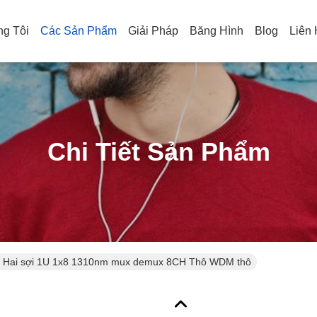
g Tôi
Các Sản Phẩm
Giải Pháp
Băng Hình
Blog
Liên
Chi Tiết Sản Phẩm
 Hai sợi 1U 1x8 1310nm mux demux 8CH Thô WDM thô