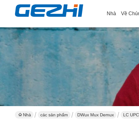
Nhà
Về Chún
Nhà
các sản phẩm
DWux Mux Demux
LC UPC