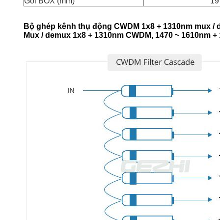
Gói BOX (mm)
19
Bộ ghép kênh thụ động CWDM 1x8 + 1310nm mux / d
Mux / demux 1x8 + 1310nm CWDM, 1470 ~ 1610nm + 