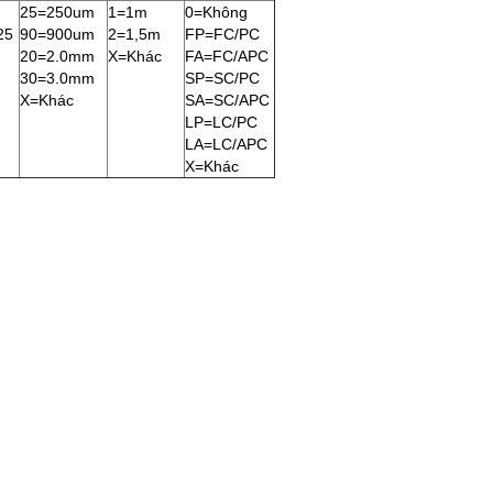
25=250um
1=1m
0=Không
25
90=900um
2=1,5m
FP=FC/PC
20=2.0mm
X=Khác
FA=FC/APC
30=3.0mm
SP=SC/PC
X=Khác
SA=SC/APC
LP=LC/PC
LA=LC/APC
X=Khác