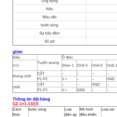
Ứng dụng
Kiểu
Màu sắc
bước sóng
Sự bảo đảm
Số sợi
ghim
Kiểu
Ổ điện
Tuyến quang
1×1
Ghim 1
Chốt 5
Chốt 6
Chốt 
CẮT
--
--
--
--
không chốt
P1-P2
V＋
--
--
GND
CẮT
--
--
GND
--
chốt
P1-P2
V＋
GND
--
--
Thông tin đặt hàng
GZ-1×1-13/15
Cách
bước sóng
Loại
Mô hình
Loại sợi
thức
điện áp
điều khiển