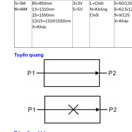
S=SM
85=850nm
3=3V
L=Chốt
5=50/125
M=MM
13=1310nm
5=5V
N=Không
6=62,5/1
15=1550nm
Chốt
9=9/125
13/15=1310/1550nm
X=Khác
X=Khác
Tuyến quang