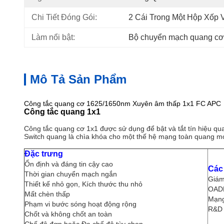
Chi Tiết Đóng Gói:
2 Cái Trong Một Hộp Xốp
Làm nổi bật:
Bộ chuyển mạch quang c
Mô Tả Sản Phẩm
Công tắc quang cơ 1625/1650nm Xuyên âm thấp 1x1 FC APC
Công tắc quang 1x1
Công tắc quang cơ 1x1 được sử dụng để bật và tắt tín hiệu qua
Switch quang là chìa khóa cho một thế hệ mạng toàn quang mới
Đặc trưng
Ổn định và đáng tin cậy cao
Các
Thời gian chuyển mạch ngắn
Giám
Thiết kế nhỏ gọn, Kích thước thu nhỏ
OADM
Mất chèn thấp
Mạng
Phạm vi bước sóng hoạt động rộng
R&D 
Chốt và không chốt an toàn