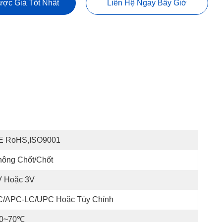
ợc Giá Tốt Nhất
Liên Hệ Ngay Bây Giờ
E RoHS,ISO9001
hông Chốt/Chốt
V Hoặc 3V
C/APC-LC/UPC Hoặc Tùy Chỉnh
20~70℃