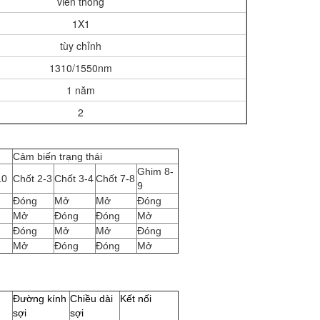
viễn thông
1X1
tùy chỉnh
1310/1550nm
1 năm
2
Cảm biến trạng thái
Ghim 8-
10
Chốt 2-3
Chốt 3-4
Chốt 7-8
9
Đóng
Mở
Mở
Đóng
Mở
Đóng
Đóng
Mở
Đóng
Mở
Mở
Đóng
Mở
Đóng
Đóng
Mở
Đường kính
Chiều dài
Kết nối
sợi
sợi