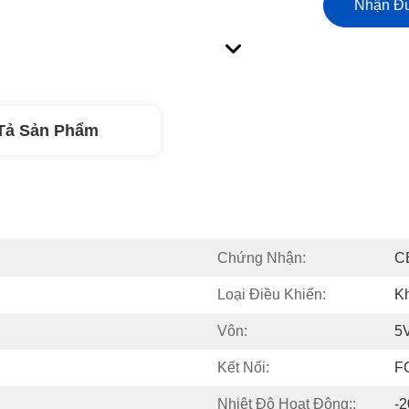
Nhận Đư
Tả Sản Phẩm
Chứng Nhận:
C
Loại Điều Khiển:
K
Vôn:
5
Kết Nối:
F
Nhiệt Độ Hoạt Động::
-